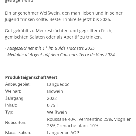
getragen wird.
Ein angenehmer Weißwein, den man lieben und in seiner
Jugend trinken sollte. Beste Trinkreife jetzt bis 2026.
Gut gekühlt zu Meeresfrüchten und gegrilltem Fisch,
gemischten Salaten oder als Aperitif zu trinken.
- Ausgezeichnet mit 1* im Guide Hachette 2025
- Medallie d´Argent aúf dem Concours Terre de Vins 2024
Produkteigenschaft
Wert
Languedoc
Anbaugebiet:
Biowein
Weinart:
2022
Jahrgang:
0,75 l
Inhalt:
Weißwein
Typ:
Roussane 40%, Vermentino 25%, Viognier
Rebsorten:
25%,Grenache blanc 10%
Languedoc AOP
Klassifikation: