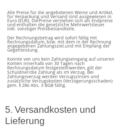
Alle Preise für die angebotenen Weine und Artikel,
für Verpackung und Versand sind ausgewiesen in
Euro (EUR). Die
Preise
verstehen
sich
als
Endpreise
und
enthalten
die
gesetzliche
Mehrwertsteuer
inkl.
sonstiger
Preisbestandteile.
Der Rechnungsbetrag wird sofort fällig mit
Rechnungsdatum, bzw. mit dem in der Rechnung
angegebenen Zahlungsziel,
und
mit
Empfang der
Gegenleistung.
Konnte von uns kein Zahlungseingang auf unseren
Konten innerhalb von 30 Tagen nach
Rechnungsdatum festgestellt
werden, gilt der
Schuldner/die Zahlung als im Verzug. Bei
Zahlungsverzug werden Verzugszinsen und
zusätzliche
Verzugskosten
(Verzögerungsschaden)
gem.
§
286
Abs.
3
BGB
fällig.
5.
Versandkosten
und
Lieferung