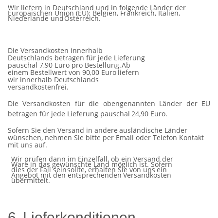
Wir liefern in Deutschland und in folgende Länder der
Europäischen Union (EU): Belgien, Frankreich, Italien,
Niederlande und
Österreich.
Die Versandkosten innerhalb
Deutschlands betragen für jede Lieferung
pauschal 7,90 Euro pro Bestellung.
Ab
einem
Bestellwert
von
90,00
Euro
liefern
wir
innerhalb
Deutschlands
versandkostenfrei.
Die
Versandkosten
für die
obengenannten
Länder
der
EU
betragen
für jede
Lieferung
pauschal
24,90
Euro.
Sofern
Sie
den
Versand
in
andere
ausländische Länder
wünschen, nehmen
Sie
bitte per
Email
oder Telefon
Kontakt
mit uns
auf.
Wir prüfen dann im Einzelfall, ob ein Versand der
Ware in das gewünschte Land möglich ist. Sofern
dies der Fall sein
sollte,
erhalten
Sie von uns
ein
Angebot
mit den
entsprechenden
Versandkosten
übermittelt.
6.
Lieferkonditionen