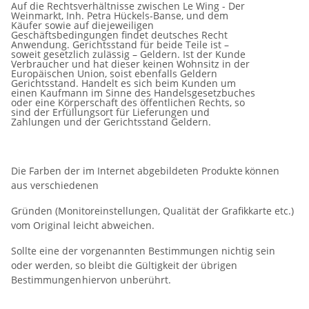
Auf die Rechtsverhältnisse zwischen Le Wing - Der
Weinmarkt, Inh. Petra Hückels-Banse, und dem
Käufer sowie auf die
jeweiligen
Geschäftsbedingungen findet deutsches Recht
Anwendung. Gerichtsstand für beide Teile ist –
soweit
gesetzlich zulässig – Geldern. Ist der Kunde
Verbraucher und hat dieser keinen Wohnsitz in der
Europäischen Union, so
ist ebenfalls Geldern
Gerichtsstand. Handelt es sich beim Kunden um
einen Kaufmann im Sinne des
Handelsgesetzbuches
oder eine Körperschaft des öffentlichen Rechts, so
sind der Erfüllungsort für Lieferungen und
Zahlungen
und
der
Gerichtsstand
Geldern.
Die
Farben
der
im Internet abgebildeten
Produkte
können
aus
verschiedenen
Gründen
(Monitoreinstellungen,
Qualität
der
Grafikkarte
etc.)
vom
Original
leicht
abweichen.
Sollte eine der vorgenannten Bestimmungen nichtig sein
oder werden, so bleibt die Gültigkeit der übrigen
Bestimmungen
hiervon
unberührt.