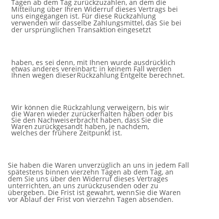
Tagen ab dem Tag zurückzuzahlen, an dem die
Mitteilung über Ihren Widerruf dieses Vertrags bei
uns eingegangen ist.
Für
diese
Rückzahlung
verwenden
wir dasselbe
Zahlungsmittel,
das
Sie
bei
der
ursprünglichen
Transaktion
eingesetzt
haben, es sei denn, mit Ihnen wurde ausdrücklich
etwas anderes vereinbart; in keinem Fall werden
Ihnen wegen dieser
Rückzahlung
Entgelte
berechnet.
Wir können die Rückzahlung verweigern, bis wir
die Waren wieder zurückerhalten haben oder bis
Sie den Nachweis
erbracht haben,
dass
Sie die
Waren
zurückgesandt haben,
je nachdem,
welches
der
frühere
Zeitpunkt ist.
Sie haben die Waren unverzüglich an uns in jedem Fall
spätestens binnen vierzehn Tagen ab dem Tag, an
dem Sie uns
über den Widerruf dieses Vertrages
unterrichten, an uns zurückzusenden oder zu
übergeben. Die Frist ist gewahrt, wenn
Sie die Waren
vor
Ablauf der
Frist
von
vierzehn
Tagen
absenden.