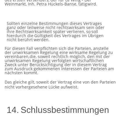
Weinmarkt, Inh. Petra Hückels-Banse, tätig
wird.
Sollten einzelne Bestimmungen dieses Vertrages
ganz oder teilweise nicht rechtswirksam sein oder
ihre
Rechtswirksamkeit später
verlieren, so
soll
hierdurch
die
Gültigkeit
des
Vertrages im
Übrigen
nicht
berührt
werden.
Für diesen Fall verpflichten sich die Parteien, anstelle
der unwirksamen Regelung eine wirksame Regelung zu
vereinbaren,
die, soweit rechtlich möglich, den mit der
unwirksamen Regelung verfolgten wirtschaftlichen
Zweck unter
Berücksichtigung
der in diesem
Vertrag
zum
Ausdruck gekommenen Interessen
der
Parteien
am
nächsten
kommt.
Das
gleiche
gilt, soweit
der Vertrag
eine von den
Parteien
nicht
vorhergesehene
Lücke
aufweist.
14.
Schlussbestimmungen