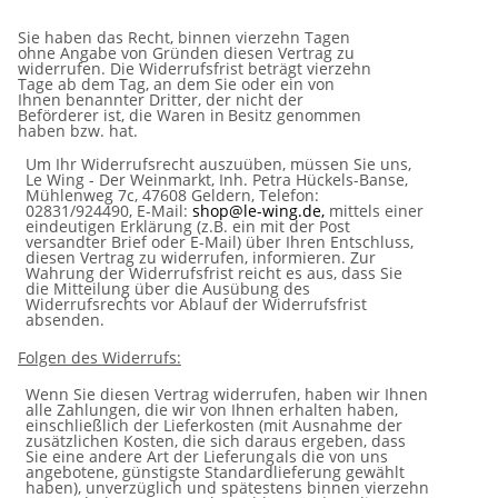
Sie haben das Recht, binnen vierzehn Tagen
ohne Angabe von Gründen diesen Vertrag zu
widerrufen.
Die
Widerrufsfrist beträgt vierzehn
Tage ab dem Tag, an dem Sie oder ein von
Ihnen benannter Dritter, der nicht der
Beförderer
ist,
die Waren
in
Besitz genommen
haben bzw.
hat.
Um Ihr Widerrufsrecht auszuüben, müssen Sie uns,
Le Wing - Der Weinmarkt, Inh. Petra Hückels-Banse,
Mühlenweg 7c,
47608 Geldern, Telefon:
02831/924490, E-Mail:
shop@le-wing.de,
mittels einer
eindeutigen Erklärung (z.B. ein mit der
Post
versandter Brief oder E-Mail) über Ihren Entschluss,
diesen Vertrag zu widerrufen, informieren. Zur
Wahrung der
Widerrufsfrist reicht es aus, dass Sie
die Mitteilung über die Ausübung des
Widerrufsrechts vor Ablauf der Widerrufsfrist
absenden.
Folgen
des
Widerrufs:
Wenn Sie diesen Vertrag widerrufen, haben wir Ihnen
alle Zahlungen, die wir von Ihnen erhalten haben,
einschließlich
der Lieferkosten (mit Ausnahme der
zusätzlichen Kosten, die sich daraus ergeben, dass
Sie eine andere Art der Lieferung
als die von uns
angebotene, günstigste Standardlieferung gewählt
haben), unverzüglich und spätestens binnen vierzehn