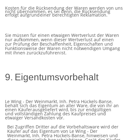
Kosten für die Rücksendung der Waren werden von uns
nicht übernommen, es sei denn, die Rücksendung
erfolgt aufgrund
einer
berechtigten
Reklamation.
Sie müssen für einen etwaigen Wertverlust der Waren
nur aufkommen, wenn dieser Wertverlust auf einen
zur Prüfung
der Beschaffenheit, Eigenschaften und
Funktionsweise der Waren nicht notwendigen Umgang
mit ihnen zurückzuführen
ist.
9.
Eigentumsvorbehalt
Le Wing - Der Weinmarkt, Inh. Petra Hückels-Banse,
behält sich das Eigentum an aller Ware, die von ihr an
einen Käufer
ausgeliefert
wird, bis
zur endgültigen
und
vollständigen
Zahlung
des Kaufpreises
und
etwaiger Versandkosten
vor.
Bei Zugriffen Dritter auf die Vorbehaltsware wird der
Käufer auf das Eigentum von Le Wing - Der
Weinmarkt, Inh. Petra
Hückels-Banse, hinweisen und
diese unverzüglich benachrichtigen. Gerät der Käufer