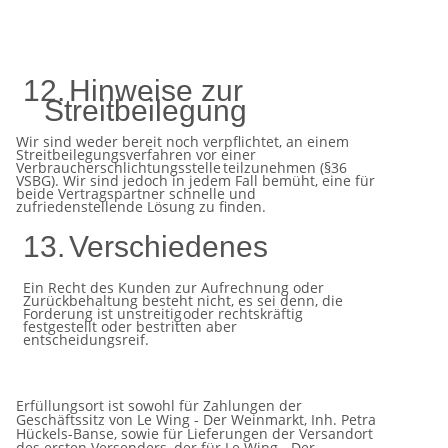
12.
Hinweise
zur
Streitbeilegung
Wir sind weder bereit noch verpflichtet, an einem
Streitbeilegungsverfahren vor einer
Verbraucherschlichtungsstelle
teilzunehmen (§36
VSBG). Wir sind jedoch in jedem Fall bemüht, eine für
beide Vertragspartner schnelle und
zufriedenstellende Lösung zu finden.
13.
Verschiedenes
Ein Recht des Kunden zur Aufrechnung oder
Zurückbehaltung besteht nicht, es sei denn, die
Forderung ist unstreitig
oder
rechtskräftig
festgestellt
oder bestritten
aber
entscheidungsreif.
Erfüllungsort ist sowohl für Zahlungen der
Geschäftssitz von Le Wing - Der Weinmarkt, Inh. Petra
Hückels-Banse, sowie
für Lieferungen der Versandort
des ersten Versenders, der für Le Wing - Der