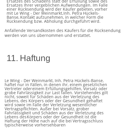
Ersatzes des Schadens statt der Erfüllung sowie des
Ersatzes Ihrer
vergeblichen Aufwendungen. Im Falle
einer Rücksendung wird der Käufer gebeten, vorher
mit Le Wing - Der Weinmarkt,
Inh.
Petra
Hückels-
Banse,
Kontakt
aufzunehmen, in
welcher Form
die
Rücksendung bzw.
Abholung
durchgeführt
wird.
Anfallende
Versandkosten
des
Käufers
für die Rücksendung
werden
von
uns
übernommen
und
erstattet.
11.
Haftung
Le Wing - Der Weinmarkt, Inh. Petra Hückels-Banse,
haftet nur in Fällen, in denen ihr, einem gesetzlichen
Vertreter oder
einem Erfüllungsgehilfen, Vorsatz oder
grobe Fahrlässigkeit zur Last fallen. Vorstehendes gilt
nicht, soweit für Schäden
aus der Verletzung des
Lebens, des Körpers oder der Gesundheit gehaftet
wird sowie im Falle der Verletzung
wesentlicher
Vertragspflichten. Außer bei Vorsatz, grober
Fahrlässigkeit und Schäden aus der Verletzung des
Lebens des
Körpers
oder
der
Gesundheit
ist
die
Haftung
der
Höhe nach
auf
die
bei
Vertragsschluss
typischerweise
vorhersehbaren