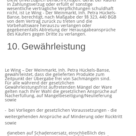
in Zahlungsverzug oder erfüllt er
sonstige
wesentliche vertragliche Verpflichtungen schuldhaft
nicht, ist Le Wing - Der Weinmarkt, Inh. Petra Hückels-
Banse, berechtigt, nach Maßgabe der §§ 323, 440 BGB
von dem Vertrag zurück zu treten und die
Vorbehaltsware heraus
zu verlangen
oder
gegebenenfalls
Abtretung
der Herausgabeansprüche
des
Käufers
gegen
Dritte
zu
verlangen.
10.
Gewährleistung
Le Wing – Der Weinmarkt, Inh. Petra Hückels-Banse,
gewährleistet, dass die gelieferten Produkte zum
Zeitpunkt der
Übergabe frei von Sachmängeln sind.
Für alle während der gesetzlichen
Gewährleistungsfrist auftretenden Mängel der
Ware
gelten
nach
Ihrer Wahl
die
gesetzlichen
Ansprüche
auf
Nacherfüllung,
auf
Mangelbeseitigung/Neulieferung
sowie
-
bei
Vorliegen
der gesetzlichen
Voraussetzungen -
die
weitergehenden
Ansprüche
auf
Minderung
oder
Rücktritt
sowie
daneben auf Schadensersatz, einschließlich des