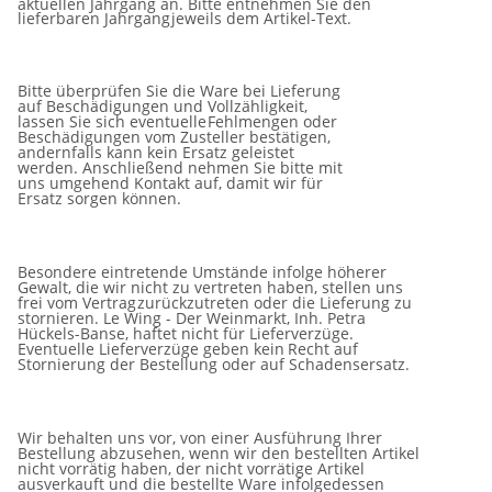
aktuellen Jahrgang an. Bitte entnehmen Sie den
lieferbaren Jahrgang
jeweils
dem Artikel-Text.
Bitte überprüfen Sie die Ware bei Lieferung
auf Beschädigungen und Vollzähligkeit,
lassen Sie sich eventuelle
Fehlmengen oder
Beschädigungen vom Zusteller bestätigen,
andernfalls kann kein Ersatz geleistet
werden.
Anschließend
nehmen
Sie bitte
mit
uns
umgehend
Kontakt
auf,
damit
wir für
Ersatz
sorgen
können.
Besondere eintretende Umstände infolge höherer
Gewalt, die wir nicht zu vertreten haben, stellen uns
frei vom Vertrag
zurückzutreten oder die Lieferung zu
stornieren. Le Wing - Der Weinmarkt, Inh. Petra
Hückels-Banse, haftet nicht für
Lieferverzüge.
Eventuelle
Lieferverzüge
geben
kein
Recht
auf
Stornierung
der Bestellung
oder
auf
Schadensersatz.
Wir behalten uns vor, von einer Ausführung Ihrer
Bestellung abzusehen, wenn wir den bestellten Artikel
nicht vorrätig
haben, der nicht vorrätige Artikel
ausverkauft und die bestellte Ware infolgedessen