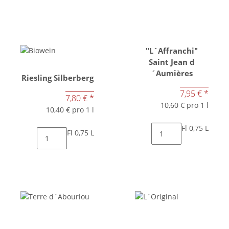
"L´Affranchi"
Saint Jean d
´Aumières
Riesling Silberberg
7,95 €
*
7,80 €
*
10,60 € pro 1 l
10,40 € pro 1 l
Fl 0,75 L
Fl 0,75 L