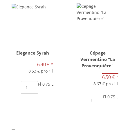
Elegance Syrah
Cépage
Vermentino "La
6,40 €
*
Provenquiére"
8,53 € pro 1 l
6,50 €
*
8,67 € pro 1 l
Fl 0,75 L
Fl 0,75 L